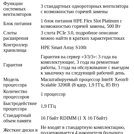
Функции
3 стандартных однороторных вентилятора
системных
с возможностью горячей замены
вентиляторов
1 блок питания HPE Flex Slot Platinum с
Блок питания
возможностью горячей замены, 500 Вт
Слоты
3 слота PCIe 3.0, подробное описание
расширения
можно найти в кратких характеристиках
Контроллер
HPE Smart Array S100i
хранилища
Гарантия на сервер «3/3/3»: 3 года на
комплектующие, 3 года на ремонтные
Гарантия
работы, 3 года на обслуживание с выездом
к заказчику на следующий рабочий день.
Модель
Масштабируемый процессор Intel® Xeon®
процессора
Scalable 3206R (8 ядер, 1,9 ГГц, 85 Вт)
Количество
1 процессор
процессоров
Быстродействие
1,9 ГГц
процессора
Стандартный
16 Гбайт RDIMM (1 X 16 Гбайт)
объем памяти
Не входят в стандартную комплектацию,
Жесткие диски в
поддерживается 4 накопителя большого