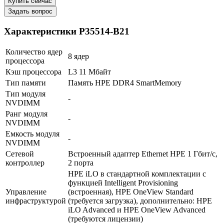
Купить сейчас
Задать вопрос
Характеристики P35514-B21
Количество ядер
8 ядер
процессора
Кэш процессора
L3 11 Мбайт
Тип памяти
Память HPE DDR4 SmartMemory
Тип модуля
-
NVDIMM
В корзину
Оплата и доставка
Ранг модуля
-
NVDIMM
Емкость модуля
-
NVDIMM
Сетевой
Встроенный адаптер Ethernet HPE 1 Гбит/с,
контроллер
2 порта
HPE iLO в стандартной комплектации с
функцией Intelligent Provisioning
Управление
(встроенная), HPE OneView Standard
инфраструктурой
(требуется загрузка), дополнительно: HPE
iLO Advanced и HPE OneView Advanced
(требуются лицензии)