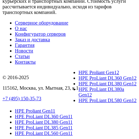
курьерских и транспортных компаний. Стоимость услуги
рассчитывается индивидуально, исходя из тарифов
транспортных компаний.
Серверное оборудование
О нас
Конфигуратор серверов
Заказ и доставка
Гарантия
Новости
Статьи
Контакты
HPE Proliant Gen12
© 2016-2025
HPE ProLiant DL360 Gen12
HPE ProLiant DL380 Gen12
115162
,
Москва
, ул.
Мытная, 23
, к.1
HPE ProLiant DL380a
Gen12
+7 (495) 150-35-73
HPE ProLiant DL580 Gen12
HPE Proliant Gen11
HPE ProLiant DL360 Gen11
HPE ProLiant DL380 Gen11
HPE ProLiant DL385 Gen11
HPE ProLiant DL560 Gen11