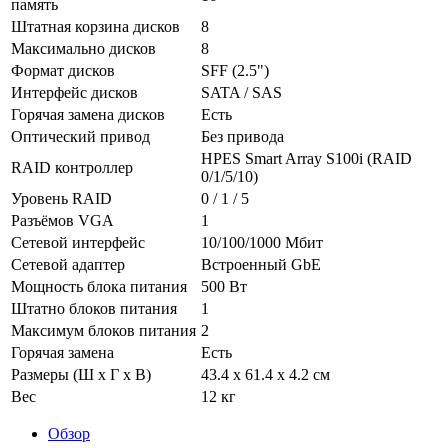
память
Штатная корзина дисков
8
Максимально дисков
8
Формат дисков
SFF (2.5")
Интерфейс дисков
SATA / SAS
Горячая замена дисков
Есть
Оптический привод
Без привода
HPES Smart Array S100i (RAID
RAID контроллер
0/1/5/10)
Уровень RAID
0 / 1 / 5
Разъёмов VGA
1
Сетевой интерфейс
10/100/1000 Mбит
Сетевой адаптер
Встроенный GbE
Мощность блока питания
500 Вт
Штатно блоков питания
1
Максимум блоков питания
2
Горячая замена
Есть
Размеры (Ш x Г x В)
43.4 x 61.4 x 4.2 см
Вес
12 кг
Обзор