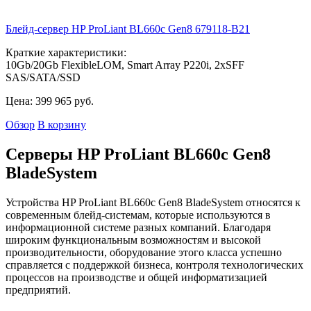
Блейд-сервер HP ProLiant BL660c Gen8
679118-B21
Краткие характеристики:
10Gb/20Gb FlexibleLOM, Smart Array P220i, 2xSFF
SAS/SATA/SSD
Цена:
399 965
руб.
Обзор
В корзину
Серверы HP ProLiant BL660c Gen8
BladeSystem
Устройства HP ProLiant BL660c Gen8 BladeSystem относятся к
современным блейд-системам, которые используются в
информационной системе разных компаний. Благодаря
широким функциональным возможностям и высокой
производительности, оборудование этого класса успешно
справляется с поддержкой бизнеса, контроля технологических
процессов на производстве и общей информатизацией
предприятий.