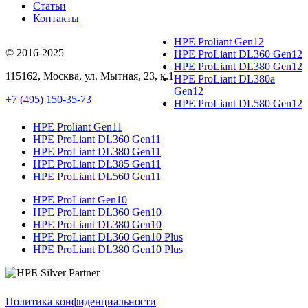
Статьи
Контакты
HPE Proliant Gen12
© 2016-2025
HPE ProLiant DL360 Gen12
HPE ProLiant DL380 Gen12
115162
,
Москва
, ул.
Мытная, 23
, к.1
HPE ProLiant DL380a
Gen12
+7 (495) 150-35-73
HPE ProLiant DL580 Gen12
HPE Proliant Gen11
HPE ProLiant DL360 Gen11
HPE ProLiant DL380 Gen11
HPE ProLiant DL385 Gen11
HPE ProLiant DL560 Gen11
HPE ProLiant Gen10
HPE ProLiant DL360 Gen10
HPE ProLiant DL380 Gen10
HPE ProLiant DL360 Gen10 Plus
HPE ProLiant DL380 Gen10 Plus
Политика конфиденциальности