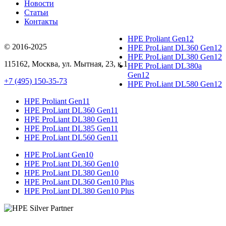
Новости
Статьи
Контакты
HPE Proliant Gen12
© 2016-2025
HPE ProLiant DL360 Gen12
HPE ProLiant DL380 Gen12
115162
,
Москва
, ул.
Мытная, 23
, к.1
HPE ProLiant DL380a
Gen12
+7 (495) 150-35-73
HPE ProLiant DL580 Gen12
HPE Proliant Gen11
HPE ProLiant DL360 Gen11
HPE ProLiant DL380 Gen11
HPE ProLiant DL385 Gen11
HPE ProLiant DL560 Gen11
HPE ProLiant Gen10
HPE ProLiant DL360 Gen10
HPE ProLiant DL380 Gen10
HPE ProLiant DL360 Gen10 Plus
HPE ProLiant DL380 Gen10 Plus