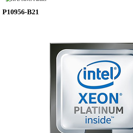
P10956-B21