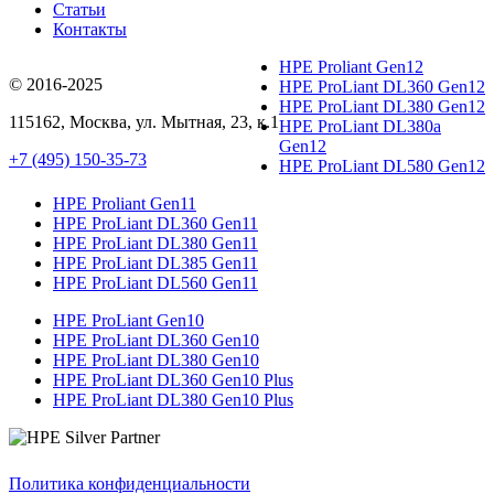
Статьи
Контакты
HPE Proliant Gen12
© 2016-2025
HPE ProLiant DL360 Gen12
HPE ProLiant DL380 Gen12
115162
,
Москва
, ул.
Мытная, 23
, к.1
HPE ProLiant DL380a
Gen12
+7 (495) 150-35-73
HPE ProLiant DL580 Gen12
HPE Proliant Gen11
HPE ProLiant DL360 Gen11
HPE ProLiant DL380 Gen11
HPE ProLiant DL385 Gen11
HPE ProLiant DL560 Gen11
HPE ProLiant Gen10
HPE ProLiant DL360 Gen10
HPE ProLiant DL380 Gen10
HPE ProLiant DL360 Gen10 Plus
HPE ProLiant DL380 Gen10 Plus
Политика конфиденциальности