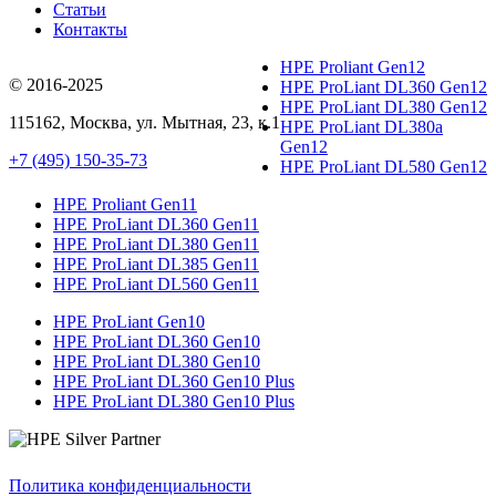
Статьи
Контакты
HPE Proliant Gen12
© 2016-2025
HPE ProLiant DL360 Gen12
HPE ProLiant DL380 Gen12
115162
,
Москва
, ул.
Мытная, 23
, к.1
HPE ProLiant DL380a
Gen12
+7 (495) 150-35-73
HPE ProLiant DL580 Gen12
HPE Proliant Gen11
HPE ProLiant DL360 Gen11
HPE ProLiant DL380 Gen11
HPE ProLiant DL385 Gen11
HPE ProLiant DL560 Gen11
HPE ProLiant Gen10
HPE ProLiant DL360 Gen10
HPE ProLiant DL380 Gen10
HPE ProLiant DL360 Gen10 Plus
HPE ProLiant DL380 Gen10 Plus
Политика конфиденциальности