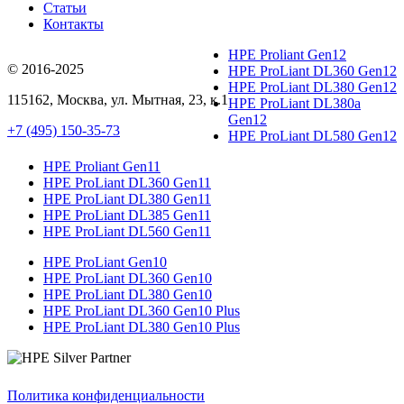
Статьи
Контакты
HPE Proliant Gen12
© 2016-2025
HPE ProLiant DL360 Gen12
HPE ProLiant DL380 Gen12
115162
,
Москва
, ул.
Мытная, 23
, к.1
HPE ProLiant DL380a
Gen12
+7 (495) 150-35-73
HPE ProLiant DL580 Gen12
HPE Proliant Gen11
HPE ProLiant DL360 Gen11
HPE ProLiant DL380 Gen11
HPE ProLiant DL385 Gen11
HPE ProLiant DL560 Gen11
HPE ProLiant Gen10
HPE ProLiant DL360 Gen10
HPE ProLiant DL380 Gen10
HPE ProLiant DL360 Gen10 Plus
HPE ProLiant DL380 Gen10 Plus
Политика конфиденциальности