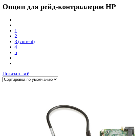
Опции для pейд-контроллеров HP
1
2
3
(current)
4
5
Показать всё