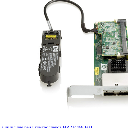
Опция для pейд-контроллеров HP
234468-B21