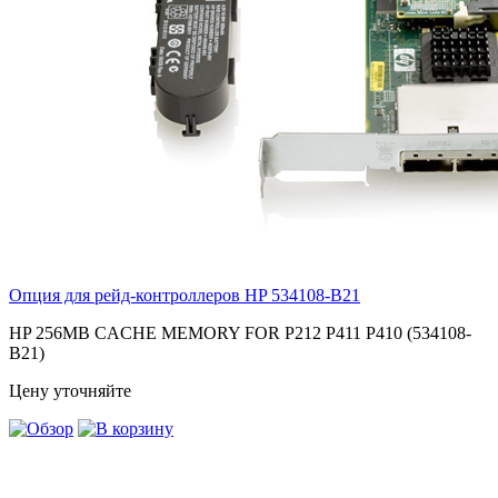
Опция для pейд-контроллеров HP
534108-B21
HP 256MB CACHE MEMORY FOR P212 P411 P410 (534108-
B21)
Цену уточняйте