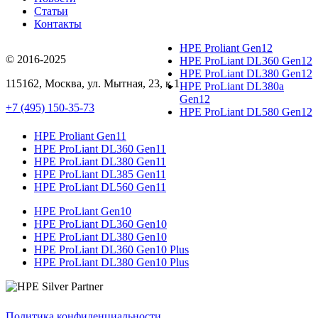
Статьи
Контакты
HPE Proliant Gen12
© 2016-2025
HPE ProLiant DL360 Gen12
HPE ProLiant DL380 Gen12
115162
,
Москва
, ул.
Мытная, 23
, к.1
HPE ProLiant DL380a
Gen12
+7 (495) 150-35-73
HPE ProLiant DL580 Gen12
HPE Proliant Gen11
HPE ProLiant DL360 Gen11
HPE ProLiant DL380 Gen11
HPE ProLiant DL385 Gen11
HPE ProLiant DL560 Gen11
HPE ProLiant Gen10
HPE ProLiant DL360 Gen10
HPE ProLiant DL380 Gen10
HPE ProLiant DL360 Gen10 Plus
HPE ProLiant DL380 Gen10 Plus
Политика конфиденциальности