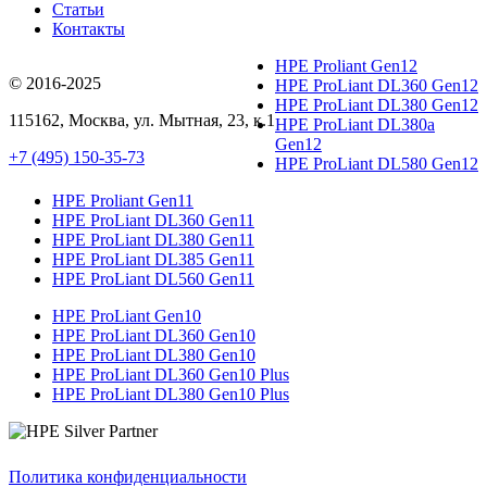
Статьи
Контакты
HPE Proliant Gen12
© 2016-2025
HPE ProLiant DL360 Gen12
HPE ProLiant DL380 Gen12
115162
,
Москва
, ул.
Мытная, 23
, к.1
HPE ProLiant DL380a
Gen12
+7 (495) 150-35-73
HPE ProLiant DL580 Gen12
HPE Proliant Gen11
HPE ProLiant DL360 Gen11
HPE ProLiant DL380 Gen11
HPE ProLiant DL385 Gen11
HPE ProLiant DL560 Gen11
HPE ProLiant Gen10
HPE ProLiant DL360 Gen10
HPE ProLiant DL380 Gen10
HPE ProLiant DL360 Gen10 Plus
HPE ProLiant DL380 Gen10 Plus
Политика конфиденциальности