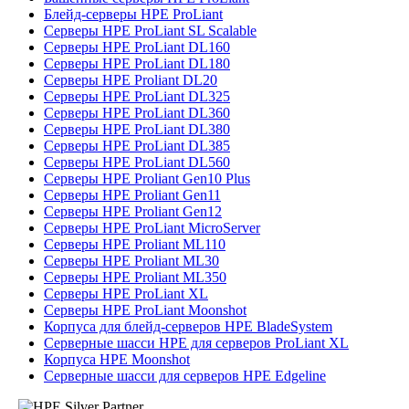
Блейд-серверы HPE ProLiant
Серверы HPE ProLiant SL Scalable
Серверы HPE ProLiant DL160
Серверы HPE ProLiant DL180
Серверы HPE Proliant DL20
Серверы HPE ProLiant DL325
Серверы HPE ProLiant DL360
Серверы HPE ProLiant DL380
Серверы HPE ProLiant DL385
Серверы HPE ProLiant DL560
Серверы HPE Proliant Gen10 Plus
Серверы HPE Proliant Gen11
Серверы HPE Proliant Gen12
Серверы HPE ProLiant MicroServer
Серверы HPE Proliant ML110
Серверы HPE Proliant ML30
Серверы HPE Proliant ML350
Серверы HPE ProLiant XL
Серверы HPE ProLiant Moonshot
Корпуса для блейд-серверов HPE BladeSystem
Серверные шасси HPE для серверов ProLiant XL
Корпуса HPE Moonshot
Серверные шасси для серверов HPE Edgeline