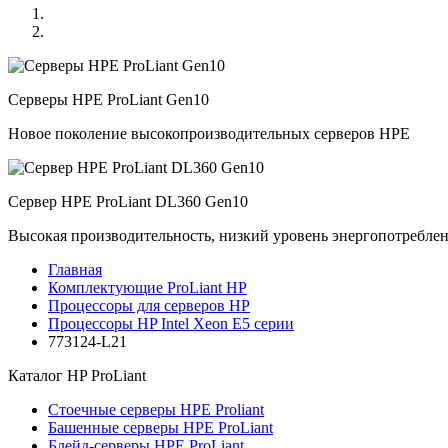
Серверы HPE ProLiant Gen10
Новое поколение высокопроизводительных серверов HPE
Сервер HPE ProLiant DL360 Gen10
Высокая производительность, низкий уровень энергопотребле
Главная
Комплектующие ProLiant HP
Процессоры для серверов HP
Процессоры HP Intel Xeon E5 серии
773124-L21
Каталог
HP ProLiant
Стоечные серверы HPE Proliant
Башенные серверы HPE ProLiant
Блейд-серверы HPE ProLiant