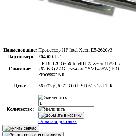
Наименование:
Процессор HP Intel Xeon E5-2620v3
Партномер:
764009-L21
HP DL120 Gen9 IntelВВ® XeonВВ® E5-
Описание:
2620v3 (2.4GHz/6-core/15MB/85W) FIO
Processor Kit
Цена:
56 093 руб.
713.00 USD
613.18 EUR
Количество:
Оплата и доставка