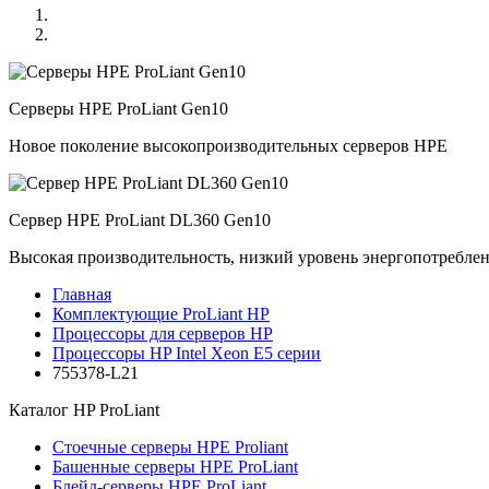
Серверы HPE ProLiant Gen10
Новое поколение высокопроизводительных серверов HPE
Сервер HPE ProLiant DL360 Gen10
Высокая производительность, низкий уровень энергопотребле
Главная
Комплектующие ProLiant HP
Процессоры для серверов HP
Процессоры HP Intel Xeon E5 серии
755378-L21
Каталог
HP ProLiant
Стоечные серверы HPE Proliant
Башенные серверы HPE ProLiant
Блейд-серверы HPE ProLiant