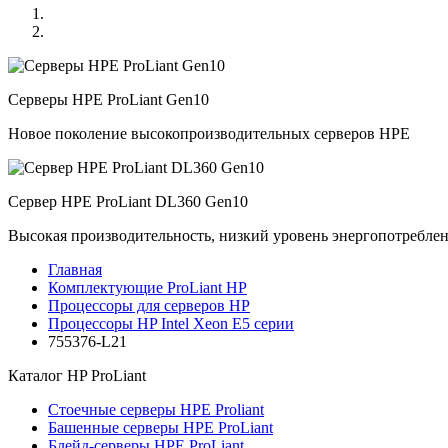
Серверы HPE ProLiant Gen10
Новое поколение высокопроизводительных серверов HPE
Сервер HPE ProLiant DL360 Gen10
Высокая производительность, низкий уровень энергопотребле
Главная
Комплектующие ProLiant HP
Процессоры для серверов HP
Процессоры HP Intel Xeon E5 серии
755376-L21
Каталог
HP ProLiant
Стоечные серверы HPE Proliant
Башенные серверы HPE ProLiant
Блейд-серверы HPE ProLiant