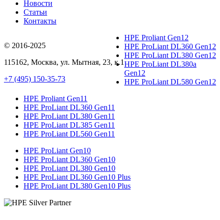
Новости
Статьи
Контакты
HPE Proliant Gen12
© 2016-2025
HPE ProLiant DL360 Gen12
HPE ProLiant DL380 Gen12
115162
,
Москва
, ул.
Мытная, 23
, к.1
HPE ProLiant DL380a
Gen12
+7 (495) 150-35-73
HPE ProLiant DL580 Gen12
HPE Proliant Gen11
HPE ProLiant DL360 Gen11
HPE ProLiant DL380 Gen11
HPE ProLiant DL385 Gen11
HPE ProLiant DL560 Gen11
HPE ProLiant Gen10
HPE ProLiant DL360 Gen10
HPE ProLiant DL380 Gen10
HPE ProLiant DL360 Gen10 Plus
HPE ProLiant DL380 Gen10 Plus