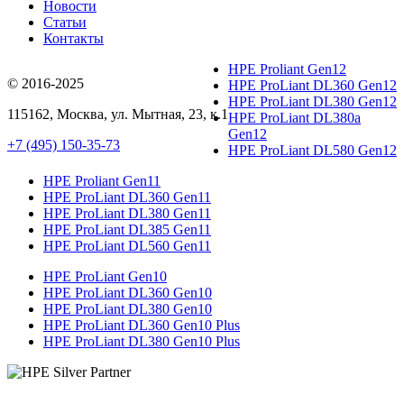
Новости
Статьи
Контакты
HPE Proliant Gen12
© 2016-2025
HPE ProLiant DL360 Gen12
HPE ProLiant DL380 Gen12
115162
,
Москва
, ул.
Мытная, 23
, к.1
HPE ProLiant DL380a
Gen12
+7 (495) 150-35-73
HPE ProLiant DL580 Gen12
HPE Proliant Gen11
HPE ProLiant DL360 Gen11
HPE ProLiant DL380 Gen11
HPE ProLiant DL385 Gen11
HPE ProLiant DL560 Gen11
HPE ProLiant Gen10
HPE ProLiant DL360 Gen10
HPE ProLiant DL380 Gen10
HPE ProLiant DL360 Gen10 Plus
HPE ProLiant DL380 Gen10 Plus