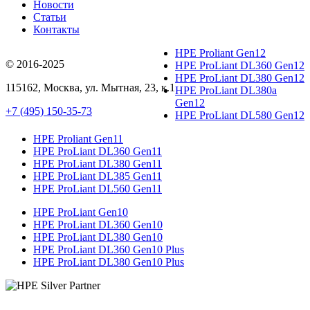
Новости
Статьи
Контакты
HPE Proliant Gen12
© 2016-2025
HPE ProLiant DL360 Gen12
HPE ProLiant DL380 Gen12
115162
,
Москва
, ул.
Мытная, 23
, к.1
HPE ProLiant DL380a
Gen12
+7 (495) 150-35-73
HPE ProLiant DL580 Gen12
HPE Proliant Gen11
HPE ProLiant DL360 Gen11
HPE ProLiant DL380 Gen11
HPE ProLiant DL385 Gen11
HPE ProLiant DL560 Gen11
HPE ProLiant Gen10
HPE ProLiant DL360 Gen10
HPE ProLiant DL380 Gen10
HPE ProLiant DL360 Gen10 Plus
HPE ProLiant DL380 Gen10 Plus