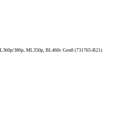
DL360p/380p, ML350p, BL460c Gen8 (731765-B21)