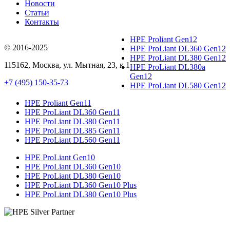
Новости
Статьи
Контакты
HPE Proliant Gen12
© 2016-2025
HPE ProLiant DL360 Gen12
HPE ProLiant DL380 Gen12
115162
,
Москва
, ул.
Мытная, 23
, к.1
HPE ProLiant DL380a
Gen12
+7 (495) 150-35-73
HPE ProLiant DL580 Gen12
HPE Proliant Gen11
HPE ProLiant DL360 Gen11
HPE ProLiant DL380 Gen11
HPE ProLiant DL385 Gen11
HPE ProLiant DL560 Gen11
HPE ProLiant Gen10
HPE ProLiant DL360 Gen10
HPE ProLiant DL380 Gen10
HPE ProLiant DL360 Gen10 Plus
HPE ProLiant DL380 Gen10 Plus