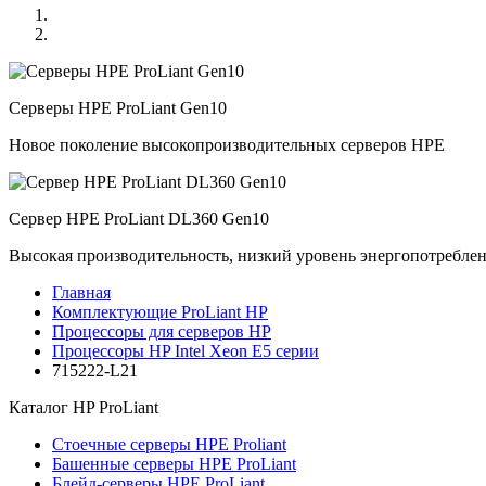
Серверы HPE ProLiant Gen10
Новое поколение высокопроизводительных серверов HPE
Сервер HPE ProLiant DL360 Gen10
Высокая производительность, низкий уровень энергопотребле
Главная
Комплектующие ProLiant HP
Процессоры для серверов HP
Процессоры HP Intel Xeon E5 серии
715222-L21
Каталог
HP ProLiant
Стоечные серверы HPE Proliant
Башенные серверы HPE ProLiant
Блейд-серверы HPE ProLiant