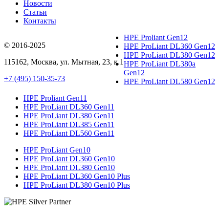
Новости
Статьи
Контакты
HPE Proliant Gen12
© 2016-2025
HPE ProLiant DL360 Gen12
HPE ProLiant DL380 Gen12
115162
,
Москва
, ул.
Мытная, 23
, к.1
HPE ProLiant DL380a
Gen12
+7 (495) 150-35-73
HPE ProLiant DL580 Gen12
HPE Proliant Gen11
HPE ProLiant DL360 Gen11
HPE ProLiant DL380 Gen11
HPE ProLiant DL385 Gen11
HPE ProLiant DL560 Gen11
HPE ProLiant Gen10
HPE ProLiant DL360 Gen10
HPE ProLiant DL380 Gen10
HPE ProLiant DL360 Gen10 Plus
HPE ProLiant DL380 Gen10 Plus