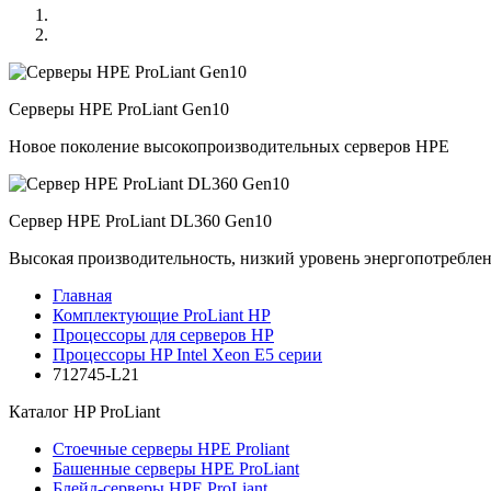
Серверы HPE ProLiant Gen10
Новое поколение высокопроизводительных серверов HPE
Сервер HPE ProLiant DL360 Gen10
Высокая производительность, низкий уровень энергопотребле
Главная
Комплектующие ProLiant HP
Процессоры для серверов HP
Процессоры HP Intel Xeon E5 серии
712745-L21
Каталог
HP ProLiant
Стоечные серверы HPE Proliant
Башенные серверы HPE ProLiant
Блейд-серверы HPE ProLiant