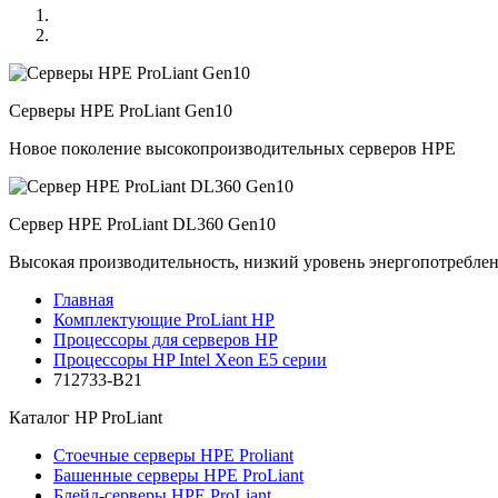
Серверы HPE ProLiant Gen10
Новое поколение высокопроизводительных серверов HPE
Сервер HPE ProLiant DL360 Gen10
Высокая производительность, низкий уровень энергопотребле
Главная
Комплектующие ProLiant HP
Процессоры для серверов HP
Процессоры HP Intel Xeon E5 серии
712733-B21
Каталог
HP ProLiant
Стоечные серверы HPE Proliant
Башенные серверы HPE ProLiant
Блейд-серверы HPE ProLiant