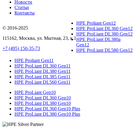
Новости
Статьи
Контакты
HPE Proliant Gen12
© 2016-2025
HPE ProLiant DL360 Gen12
HPE ProLiant DL380 Gen12
115162
,
Москва
, ул.
Мытная, 23
, к.1
HPE ProLiant DL380a
Gen12
+7 (495) 150-35-73
HPE ProLiant DL580 Gen12
HPE Proliant Gen11
HPE ProLiant DL360 Gen11
HPE ProLiant DL380 Gen11
HPE ProLiant DL385 Gen11
HPE ProLiant DL560 Gen11
HPE ProLiant Gen10
HPE ProLiant DL360 Gen10
HPE ProLiant DL380 Gen10
HPE ProLiant DL360 Gen10 Plus
HPE ProLiant DL380 Gen10 Plus