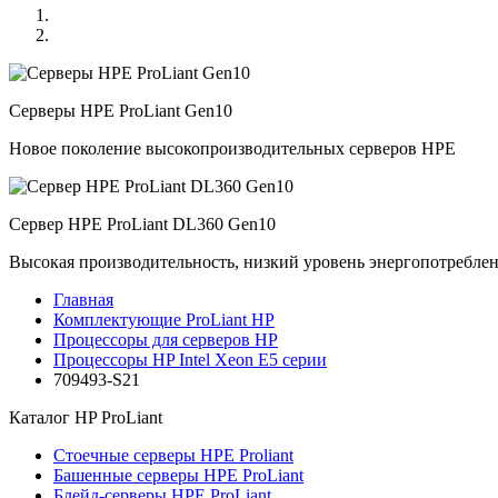
Серверы HPE ProLiant Gen10
Новое поколение высокопроизводительных серверов HPE
Сервер HPE ProLiant DL360 Gen10
Высокая производительность, низкий уровень энергопотребле
Главная
Комплектующие ProLiant HP
Процессоры для серверов HP
Процессоры HP Intel Xeon E5 серии
709493-S21
Каталог
HP ProLiant
Стоечные серверы HPE Proliant
Башенные серверы HPE ProLiant
Блейд-серверы HPE ProLiant