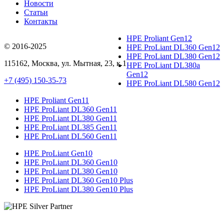
Новости
Статьи
Контакты
HPE Proliant Gen12
© 2016-2025
HPE ProLiant DL360 Gen12
HPE ProLiant DL380 Gen12
115162
,
Москва
, ул.
Мытная, 23
, к.1
HPE ProLiant DL380a
Gen12
+7 (495) 150-35-73
HPE ProLiant DL580 Gen12
HPE Proliant Gen11
HPE ProLiant DL360 Gen11
HPE ProLiant DL380 Gen11
HPE ProLiant DL385 Gen11
HPE ProLiant DL560 Gen11
HPE ProLiant Gen10
HPE ProLiant DL360 Gen10
HPE ProLiant DL380 Gen10
HPE ProLiant DL360 Gen10 Plus
HPE ProLiant DL380 Gen10 Plus