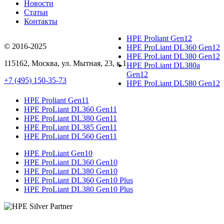
Новости
Статьи
Контакты
HPE Proliant Gen12
© 2016-2025
HPE ProLiant DL360 Gen12
HPE ProLiant DL380 Gen12
115162
,
Москва
, ул.
Мытная, 23
, к.1
HPE ProLiant DL380a
Gen12
+7 (495) 150-35-73
HPE ProLiant DL580 Gen12
HPE Proliant Gen11
HPE ProLiant DL360 Gen11
HPE ProLiant DL380 Gen11
HPE ProLiant DL385 Gen11
HPE ProLiant DL560 Gen11
HPE ProLiant Gen10
HPE ProLiant DL360 Gen10
HPE ProLiant DL380 Gen10
HPE ProLiant DL360 Gen10 Plus
HPE ProLiant DL380 Gen10 Plus