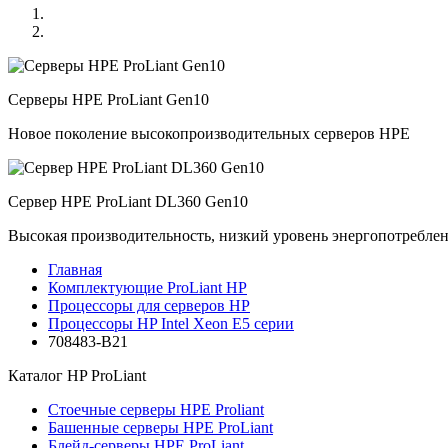
Серверы HPE ProLiant Gen10
Новое поколение высокопроизводительных серверов HPE
Сервер HPE ProLiant DL360 Gen10
Высокая производительность, низкий уровень энергопотребле
Главная
Комплектующие ProLiant HP
Процессоры для серверов HP
Процессоры HP Intel Xeon E5 серии
708483-B21
Каталог
HP ProLiant
Стоечные серверы HPE Proliant
Башенные серверы HPE ProLiant
Блейд-серверы HPE ProLiant