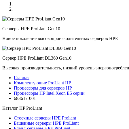
Серверы HPE ProLiant Gen10
Новое поколение высокопроизводительных серверов HPE
Сервер HPE ProLiant DL360 Gen10
Высокая производительность, низкий уровень энергопотребле
Главная
Комплектующие ProLiant HP
Процессоры для серверов HP
Процессоры HP Intel Xeon E5 серии
683617-001
Каталог
HP ProLiant
Стоечные серверы HPE Proliant
Башенные серверы HPE ProLiant
Блейд-серверы HPE ProLiant