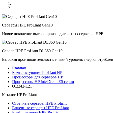
Серверы HPE ProLiant Gen10
Новое поколение высокопроизводительных серверов HPE
Сервер HPE ProLiant DL360 Gen10
Высокая производительность, низкий уровень энергопотребле
Главная
Комплектующие ProLiant HP
Процессоры для серверов HP
Процессоры HP Intel Xeon E5 серии
662242-L21
Каталог
HP ProLiant
Стоечные серверы HPE Proliant
Башенные серверы HPE ProLiant
Блейд-серверы HPE ProLiant