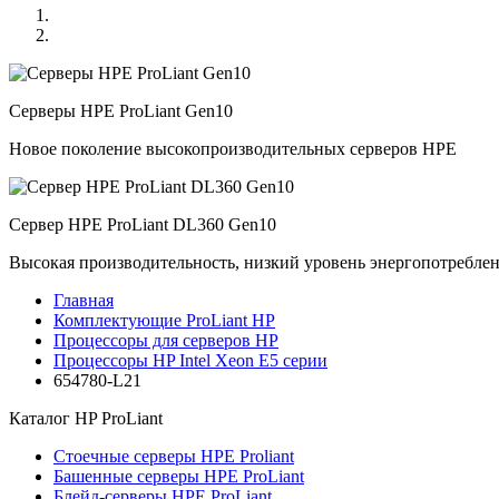
Серверы HPE ProLiant Gen10
Новое поколение высокопроизводительных серверов HPE
Сервер HPE ProLiant DL360 Gen10
Высокая производительность, низкий уровень энергопотребле
Главная
Комплектующие ProLiant HP
Процессоры для серверов HP
Процессоры HP Intel Xeon E5 серии
654780-L21
Каталог
HP ProLiant
Стоечные серверы HPE Proliant
Башенные серверы HPE ProLiant
Блейд-серверы HPE ProLiant