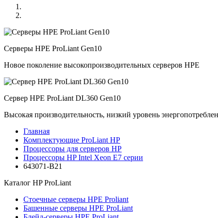
Серверы HPE ProLiant Gen10
Новое поколение высокопроизводительных серверов HPE
Сервер HPE ProLiant DL360 Gen10
Высокая производительность, низкий уровень энергопотребле
Главная
Комплектующие ProLiant HP
Процессоры для серверов HP
Процессоры HP Intel Xeon E7 серии
643071-B21
Каталог
HP ProLiant
Стоечные серверы HPE Proliant
Башенные серверы HPE ProLiant
Блейд-серверы HPE ProLiant