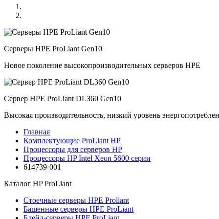
Серверы HPE ProLiant Gen10
Новое поколение высокопроизводительных серверов HPE
Сервер HPE ProLiant DL360 Gen10
Высокая производительность, низкий уровень энергопотребле
Главная
Комплектующие ProLiant HP
Процессоры для серверов HP
Процессоры HP Intel Xeon 5600 серии
614739-001
Каталог
HP ProLiant
Стоечные серверы HPE Proliant
Башенные серверы HPE ProLiant
Блейд-серверы HPE ProLiant