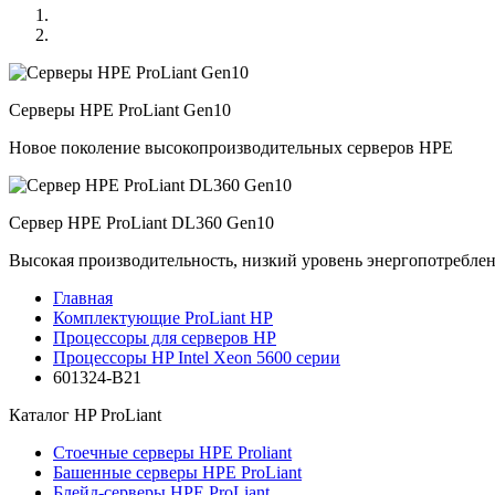
Серверы HPE ProLiant Gen10
Новое поколение высокопроизводительных серверов HPE
Сервер HPE ProLiant DL360 Gen10
Высокая производительность, низкий уровень энергопотребле
Главная
Комплектующие ProLiant HP
Процессоры для серверов HP
Процессоры HP Intel Xeon 5600 серии
601324-B21
Каталог
HP ProLiant
Стоечные серверы HPE Proliant
Башенные серверы HPE ProLiant
Блейд-серверы HPE ProLiant