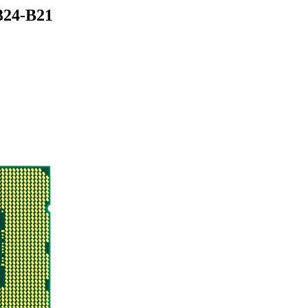
324-B21