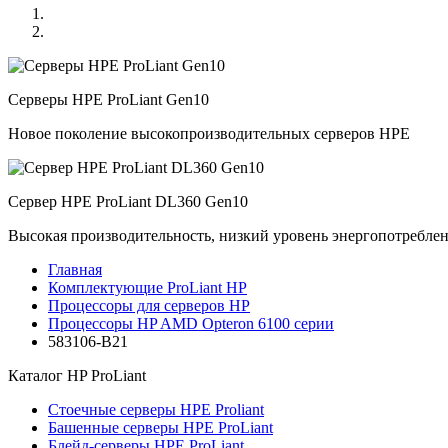
Серверы HPE ProLiant Gen10
Новое поколение высокопроизводительных серверов HPE
Сервер HPE ProLiant DL360 Gen10
Высокая производительность, низкий уровень энергопотребле
Главная
Комплектующие ProLiant HP
Процессоры для серверов HP
Процессоры HP AMD Opteron 6100 серии
583106-B21
Каталог
HP ProLiant
Стоечные серверы HPE Proliant
Башенные серверы HPE ProLiant
Блейд-серверы HPE ProLiant