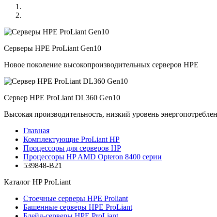
Серверы HPE ProLiant Gen10
Новое поколение высокопроизводительных серверов HPE
Сервер HPE ProLiant DL360 Gen10
Высокая производительность, низкий уровень энергопотребле
Главная
Комплектующие ProLiant HP
Процессоры для серверов HP
Процессоры HP AMD Opteron 8400 серии
539848-B21
Каталог
HP ProLiant
Стоечные серверы HPE Proliant
Башенные серверы HPE ProLiant
Блейд-серверы HPE ProLiant