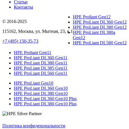
Статьи
Контакты
HPE Proliant Gen12
© 2016-2025
HPE ProLiant DL360 Gen12
HPE ProLiant DL380 Gen12
115162
,
Москва
, ул.
Мытная, 23
, к.1
HPE ProLiant DL380a
Gen12
+7 (495) 150-35-73
HPE ProLiant DL580 Gen12
HPE Proliant Gen11
HPE ProLiant DL360 Gen11
HPE ProLiant DL380 Gen11
HPE ProLiant DL385 Gen11
HPE ProLiant DL560 Gen11
HPE ProLiant Gen10
HPE ProLiant DL360 Gen10
HPE ProLiant DL380 Gen10
HPE ProLiant DL360 Gen10 Plus
HPE ProLiant DL380 Gen10 Plus
Политика конфиденциальности