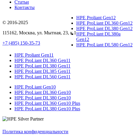
Статьи
Контакты
HPE Proliant Gen12
© 2016-2025
HPE ProLiant DL360 Gen12
HPE ProLiant DL380 Gen12
115162
,
Москва
, ул.
Мытная, 23
, к.1
HPE ProLiant DL380a
Gen12
+7 (495) 150-35-73
HPE ProLiant DL580 Gen12
HPE Proliant Gen11
HPE ProLiant DL360 Gen11
HPE ProLiant DL380 Gen11
HPE ProLiant DL385 Gen11
HPE ProLiant DL560 Gen11
HPE ProLiant Gen10
HPE ProLiant DL360 Gen10
HPE ProLiant DL380 Gen10
HPE ProLiant DL360 Gen10 Plus
HPE ProLiant DL380 Gen10 Plus
Политика конфиденциальности