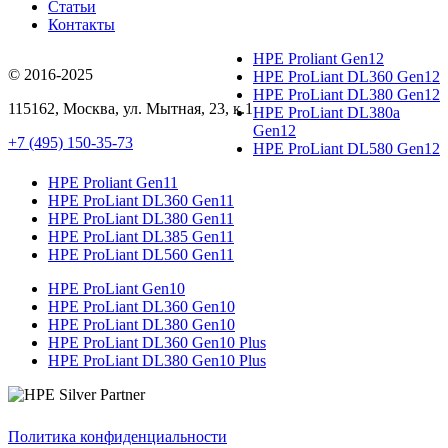
Статьи
Контакты
HPE Proliant Gen12
© 2016-2025
HPE ProLiant DL360 Gen12
HPE ProLiant DL380 Gen12
115162
,
Москва
, ул.
Мытная, 23
, к.1
HPE ProLiant DL380a
Gen12
+7 (495) 150-35-73
HPE ProLiant DL580 Gen12
HPE Proliant Gen11
HPE ProLiant DL360 Gen11
HPE ProLiant DL380 Gen11
HPE ProLiant DL385 Gen11
HPE ProLiant DL560 Gen11
HPE ProLiant Gen10
HPE ProLiant DL360 Gen10
HPE ProLiant DL380 Gen10
HPE ProLiant DL360 Gen10 Plus
HPE ProLiant DL380 Gen10 Plus
Политика конфиденциальности