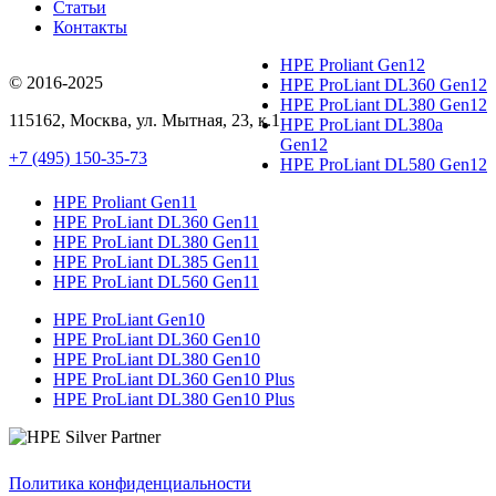
Статьи
Контакты
HPE Proliant Gen12
© 2016-2025
HPE ProLiant DL360 Gen12
HPE ProLiant DL380 Gen12
115162
,
Москва
, ул.
Мытная, 23
, к.1
HPE ProLiant DL380a
Gen12
+7 (495) 150-35-73
HPE ProLiant DL580 Gen12
HPE Proliant Gen11
HPE ProLiant DL360 Gen11
HPE ProLiant DL380 Gen11
HPE ProLiant DL385 Gen11
HPE ProLiant DL560 Gen11
HPE ProLiant Gen10
HPE ProLiant DL360 Gen10
HPE ProLiant DL380 Gen10
HPE ProLiant DL360 Gen10 Plus
HPE ProLiant DL380 Gen10 Plus
Политика конфиденциальности