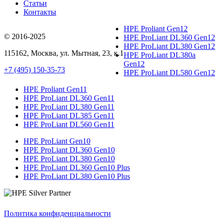
Статьи
Контакты
HPE Proliant Gen12
© 2016-2025
HPE ProLiant DL360 Gen12
HPE ProLiant DL380 Gen12
115162
,
Москва
, ул.
Мытная, 23
, к.1
HPE ProLiant DL380a
Gen12
+7 (495) 150-35-73
HPE ProLiant DL580 Gen12
HPE Proliant Gen11
HPE ProLiant DL360 Gen11
HPE ProLiant DL380 Gen11
HPE ProLiant DL385 Gen11
HPE ProLiant DL560 Gen11
HPE ProLiant Gen10
HPE ProLiant DL360 Gen10
HPE ProLiant DL380 Gen10
HPE ProLiant DL360 Gen10 Plus
HPE ProLiant DL380 Gen10 Plus
Политика конфиденциальности