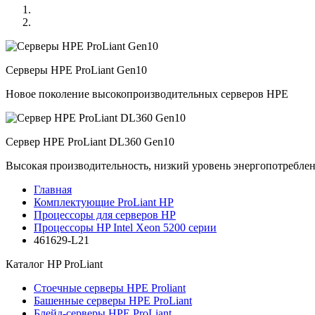
Серверы HPE ProLiant Gen10
Новое поколение высокопроизводительных серверов HPE
Сервер HPE ProLiant DL360 Gen10
Высокая производительность, низкий уровень энергопотребле
Главная
Комплектующие ProLiant HP
Процессоры для серверов HP
Процессоры HP Intel Xeon 5200 серии
461629-L21
Каталог
HP ProLiant
Стоечные серверы HPE Proliant
Башенные серверы HPE ProLiant
Блейд-серверы HPE ProLiant