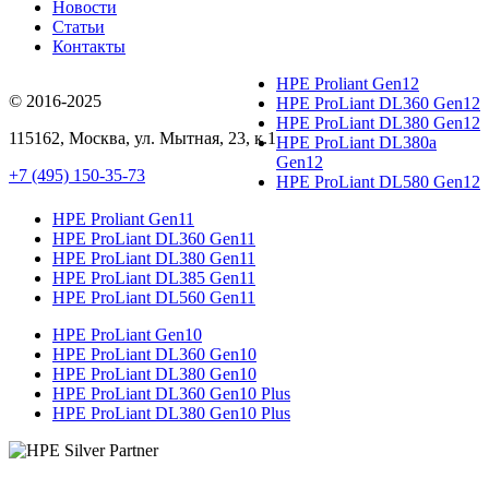
Новости
Статьи
Контакты
HPE Proliant Gen12
© 2016-2025
HPE ProLiant DL360 Gen12
HPE ProLiant DL380 Gen12
115162
,
Москва
, ул.
Мытная, 23
, к.1
HPE ProLiant DL380a
Gen12
+7 (495) 150-35-73
HPE ProLiant DL580 Gen12
HPE Proliant Gen11
HPE ProLiant DL360 Gen11
HPE ProLiant DL380 Gen11
HPE ProLiant DL385 Gen11
HPE ProLiant DL560 Gen11
HPE ProLiant Gen10
HPE ProLiant DL360 Gen10
HPE ProLiant DL380 Gen10
HPE ProLiant DL360 Gen10 Plus
HPE ProLiant DL380 Gen10 Plus