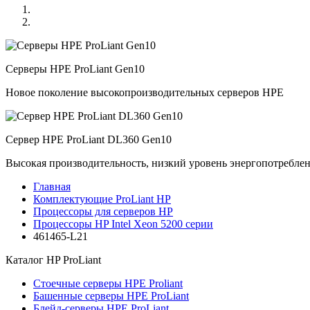
Серверы HPE ProLiant Gen10
Новое поколение высокопроизводительных серверов HPE
Сервер HPE ProLiant DL360 Gen10
Высокая производительность, низкий уровень энергопотребле
Главная
Комплектующие ProLiant HP
Процессоры для серверов HP
Процессоры HP Intel Xeon 5200 серии
461465-L21
Каталог
HP ProLiant
Стоечные серверы HPE Proliant
Башенные серверы HPE ProLiant
Блейд-серверы HPE ProLiant