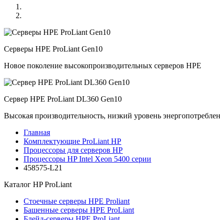
Серверы HPE ProLiant Gen10
Новое поколение высокопроизводительных серверов HPE
Сервер HPE ProLiant DL360 Gen10
Высокая производительность, низкий уровень энергопотребле
Главная
Комплектующие ProLiant HP
Процессоры для серверов HP
Процессоры HP Intel Xeon 5400 серии
458575-L21
Каталог
HP ProLiant
Стоечные серверы HPE Proliant
Башенные серверы HPE ProLiant
Блейд-серверы HPE ProLiant