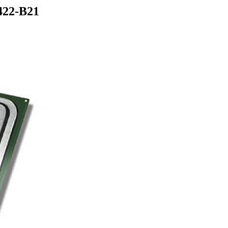
422-B21