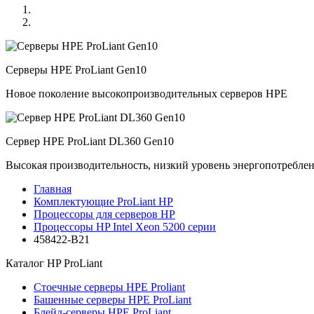
Серверы HPE ProLiant Gen10
Новое поколение высокопроизводительных серверов HPE
Сервер HPE ProLiant DL360 Gen10
Высокая производительность, низкий уровень энергопотребле
Главная
Комплектующие ProLiant HP
Процессоры для серверов HP
Процессоры HP Intel Xeon 5200 серии
458422-B21
Каталог
HP ProLiant
Стоечные серверы HPE Proliant
Башенные серверы HPE ProLiant
Блейд-серверы HPE ProLiant