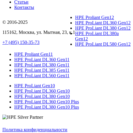
Статьи
Контакты
HPE Proliant Gen12
© 2016-2025
HPE ProLiant DL360 Gen12
HPE ProLiant DL380 Gen12
115162
,
Москва
, ул.
Мытная, 23
, к.1
HPE ProLiant DL380a
Gen12
+7 (495) 150-35-73
HPE ProLiant DL580 Gen12
HPE Proliant Gen11
HPE ProLiant DL360 Gen11
HPE ProLiant DL380 Gen11
HPE ProLiant DL385 Gen11
HPE ProLiant DL560 Gen11
HPE ProLiant Gen10
HPE ProLiant DL360 Gen10
HPE ProLiant DL380 Gen10
HPE ProLiant DL360 Gen10 Plus
HPE ProLiant DL380 Gen10 Plus
Политика конфиденциальности